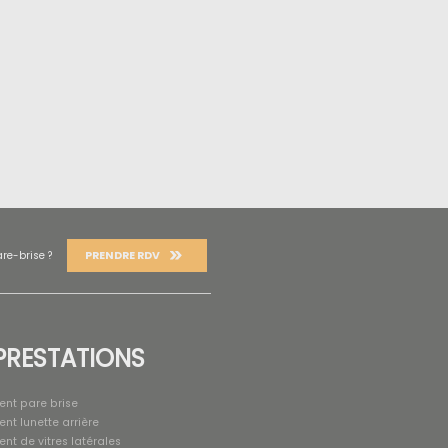
PRENDRE RDV
re-brise ?
PRESTATIONS
nt pare brise
t lunette arrière
t de vitres latérales