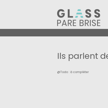
Skip
to
content
Ils parlent 
@Todo : à compléter