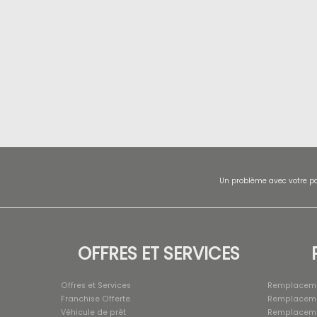
Un problème avec votre pa
OFFRES ET SERVICES
Offres et Services
Remplaceme
Franchise Offerte
Remplacemen
Véhicule de prêt
Remplacemen