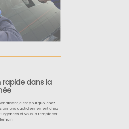
 rapide dans la
née
pénalisant, c’est pourquoi chez
isionnons quotidiennement chez
x urgences et vous la remplacer
ndemain.