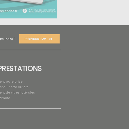
PRENDRE RDV
re-brise ?
PRESTATIONS
nt pare brise
t lunette arrière
t de vitres latérales
caméra