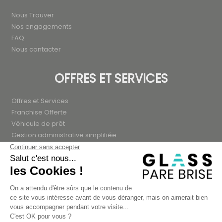
Nous Trouver
Nos engagements
FAQ
Nous contacter
OFFRES ET SERVICES
Offres et Services
Franchise Offerte
Véhicule de prêt
Gestion administrative simplifiée
PRESTATIONS
Remplacement pare brise
Remplacement lunette arrière
Remplacement de vitres latérales
Calibrage caméra